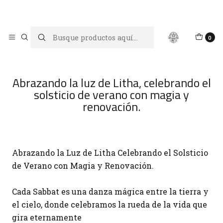
Limpiar tu energía es abrir caminos, Proteger tu energía es un
acto de amor propio
Inicio
Blog
0
Abrazando la luz de Litha, celebrando el solsticio de
verano con magia y renovación.
Abrazando la luz de Litha, celebrando el
solsticio de verano con magia y
renovación.
Abrazando la Luz de Litha Celebrando el Solsticio
de Verano con Magia y Renovación.
Cada Sabbat es una danza mágica entre la tierra y
el cielo, donde celebramos la rueda de la vida que
gira eternamente