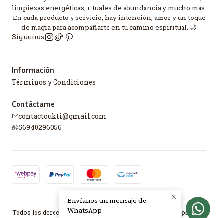
limpiezas energéticas, rituales de abundancia y mucho más.
En cada producto y servicio, hay intención, amor y un toque
de magia para acompañarte en tu camino espiritual. 🌙
Síguenos
Información
Términos y Condiciones
Contáctame
contactoukti@gmail.com
56940296056
Envíanos un mensaje de
2026 UKTI.
WhatsApp
Todos los derechos reservados.
Desarrollado por Jumpseller
.