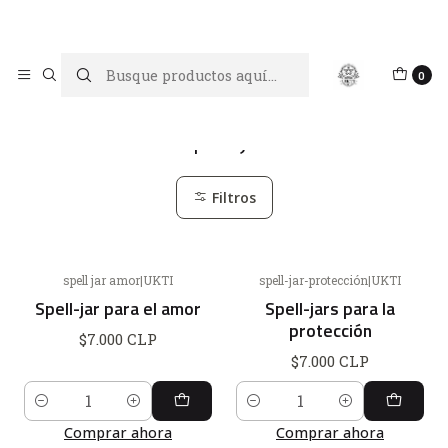
Limpiar tu energía es abrir caminos, Proteger tu energía es un
acto de amor propio
Inicio
Spell-jar
0
Spell-jar
Filtros
spell jar amor
|
UKTI
spell-jar-protección
|
UKTI
Spell-jar para el amor
Spell-jars para la
protección
$7.000 CLP
$7.000 CLP
Cantidad
Cantidad
Comprar ahora
Comprar ahora