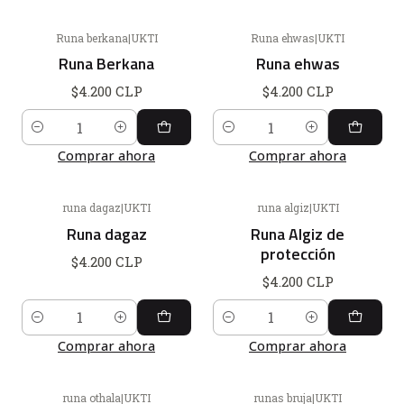
Runa berkana
|
UKTI
Runa ehwas
|
UKTI
Runa Berkana
Runa ehwas
$4.200 CLP
$4.200 CLP
Cantidad
Cantidad
Comprar ahora
Comprar ahora
runa dagaz
|
UKTI
runa algiz
|
UKTI
Runa dagaz
Runa Algiz de
protección
$4.200 CLP
$4.200 CLP
Cantidad
Cantidad
Comprar ahora
Comprar ahora
runa othala
|
UKTI
runas bruja
|
UKTI