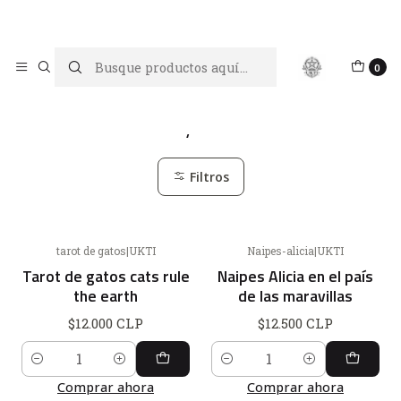
Limpiar tu energía es abrir caminos, Proteger tu energía es un
acto de amor propio
Inicio
Oráculos y Adivinación
0
Oráculos y Adivinación
Filtros
tarot de gatos
|
UKTI
Naipes-alicia
|
UKTI
Tarot de gatos cats rule
Naipes Alicia en el país
the earth
de las maravillas
$12.000 CLP
$12.500 CLP
Cantidad
Cantidad
Comprar ahora
Comprar ahora