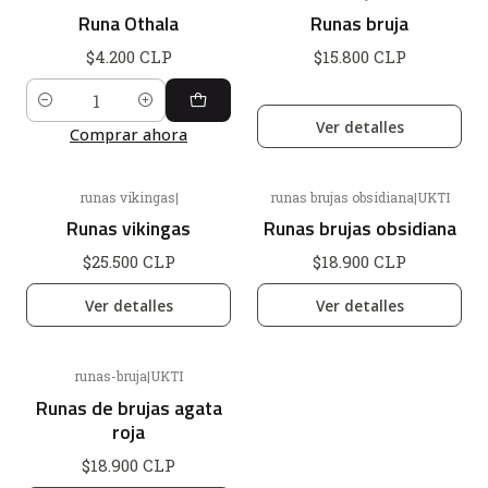
Agotado
Runa Othala
Runas bruja
$4.200 CLP
$15.800 CLP
Cantidad
Ver detalles
Comprar ahora
runas vikingas
|
runas brujas obsidiana
|
UKTI
Agotado
Agotado
Runas vikingas
Runas brujas obsidiana
$25.500 CLP
$18.900 CLP
Ver detalles
Ver detalles
runas-bruja
|
UKTI
Agotado
Runas de brujas agata
roja
$18.900 CLP