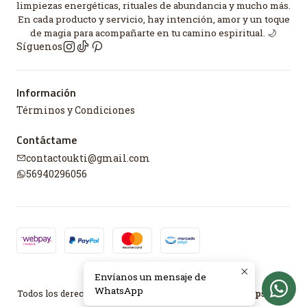
limpiezas energéticas, rituales de abundancia y mucho más.
En cada producto y servicio, hay intención, amor y un toque
de magia para acompañarte en tu camino espiritual. 🌙
Síguenos
Información
Términos y Condiciones
Contáctame
contactoukti@gmail.com
56940296056
Envíanos un mensaje de
2026 UKTI.
WhatsApp
Todos los derechos reservados.
Desarrollado por Jumpseller
.