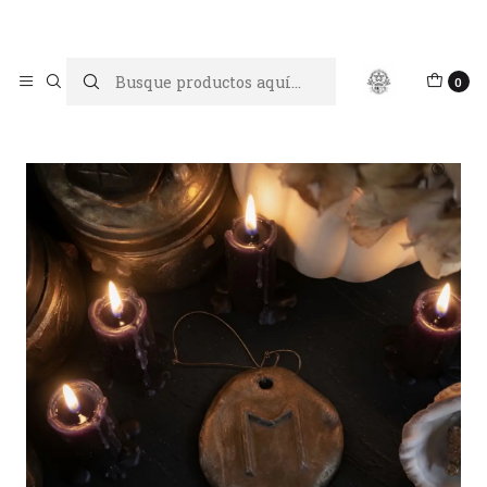
Limpiar tu energía es abrir caminos, Proteger tu energía es un
acto de amor propio
Inicio
Oráculos y Adivinación
Runa ehwas
0