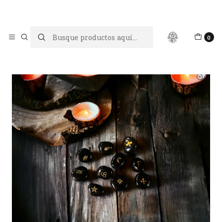
Limpiar tu energía es abrir caminos, Proteger tu energía es un
acto de amor propio
Inicio
Oráculos y Adivinación
Runas brujas obsidiana
0