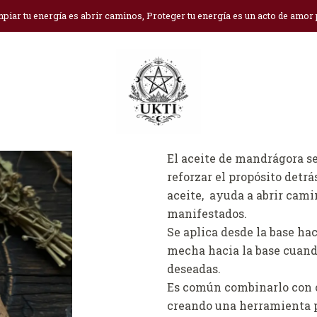
Inicio
Aceites y Brumas Áuricas
Aceite de mandragora
piar tu energía es abrir caminos, Proteger tu energía es un acto de amor
Aceite de mand
Ag
Cantidad
DESCRIPCIÓN
El aceite de mandrágora se
reforzar el propósito detrá
aceite, ayuda a abrir camin
manifestados.
Se aplica desde la base hac
mecha hacia la base cuando
deseadas.
Es común combinarlo con ot
creando una herramienta 