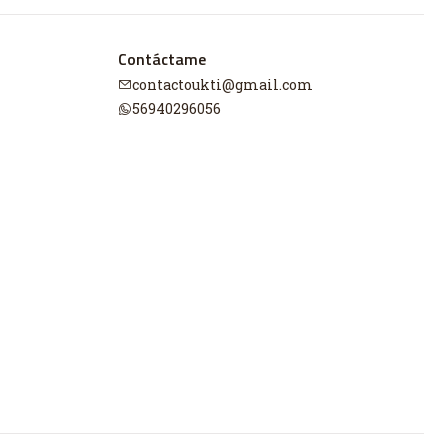
Contáctame
contactoukti@gmail.com
56940296056