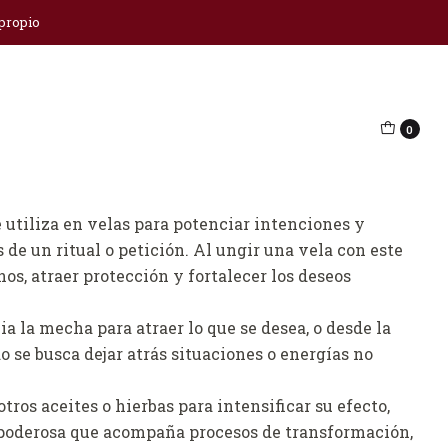
 propio
ragora
0
regar al Carro
Comprar ahora
 utiliza en velas para potenciar intenciones y
s de un ritual o petición. Al ungir una vela con este
os, atraer protección y fortalecer los deseos
ia la mecha para atraer lo que se desea, o desde la
 se busca dejar atrás situaciones o energías no
ros aceites o hierbas para intensificar su efecto,
poderosa que acompaña procesos de transformación,