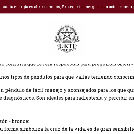
Inicio
Blog
Péndulos
piar tu energía es abrir caminos, Proteger tu energía es un acto de amor
e consulta que revela respuestas para preguntas objetiv
nos tipos de péndulos para que vallas teniendo conoci
un péndulo de fácil manejo y aconsejados para los que qu
de diagnósticos. Son ideales para radiestesia y percibir en
tón - bronce:
u forma simboliza la cruz de la vida, es de gran sensibi