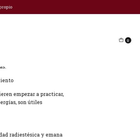
 propio
0
as.
miento
ieren empezar a practicar,
ergías, son útiles
lidad radiestésica y emana