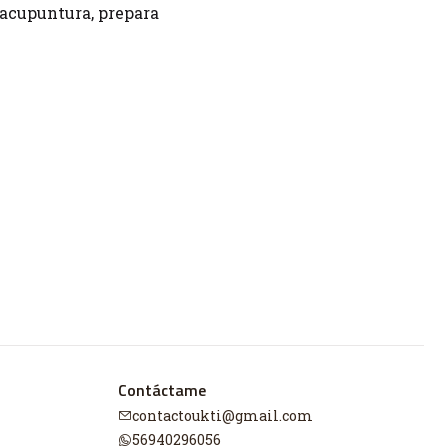
 acupuntura, prepara
Contáctame
contactoukti@gmail.com
56940296056