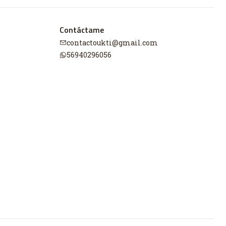
Contáctame
contactoukti@gmail.com
56940296056