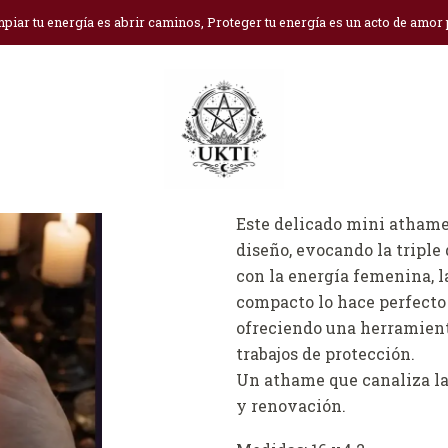
Inicio
Herramientas Rituales
Athame- (daga) triple luna
piar tu energía es abrir caminos, Proteger tu energía es un acto de amor
Athame- (daga) 
Ag
Cantidad
DESCRIPCIÓN
Este delicado mini athame
diseño, evocando la triple 
con la energía femenina, l
compacto lo hace perfecto p
ofreciendo una herramient
trabajos de protección.
Un athame que canaliza la 
y renovación.