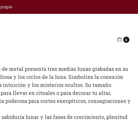
 propio
triple luna
0
regar al Carro
Comprar ahora
 de metal presenta tres medias lunas grabadas en su
diosa y los ciclos de la luna. Simboliza la conexión
a intuición y los misterios ocultos. Su tamaño
ara llevar en rituales o para decorar tu altar,
a poderosa para cortes energéticos, consagraciones y
sabiduría lunar y las fases de crecimiento, plenitud