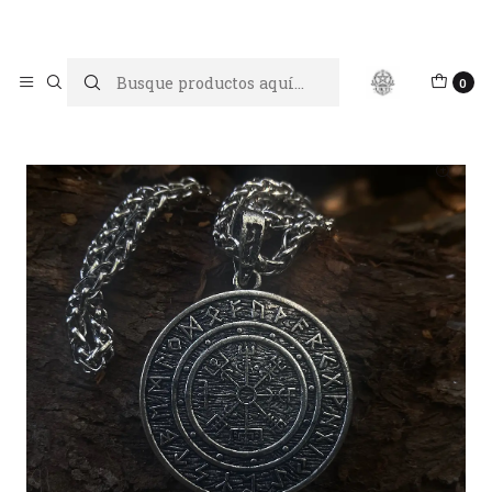
Limpiar tu energía es abrir caminos, Proteger tu energía es un
acto de amor propio
Inicio
Joyas y Péndulos
Collar brújula de Vegvísir
0