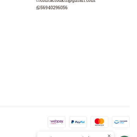
contactoukti@gmail.com
56940296056