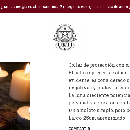
Inicio
Joyas y Péndulos
Collar búho - intuición y sabiduría
piar tu energía es abrir caminos, Proteger tu energía es un acto de amor
Collar búho - in
Ag
Cantidad
DESCRIPCIÓN
Collar de protección con s
El búho representa sabidurí
evidente, es considerado 
negativas y malas intencio
La luna creciente potencia
personal y conexión con la
Un amuleto simple, pero p
Largo :25cm aproximado
COMPARTIR