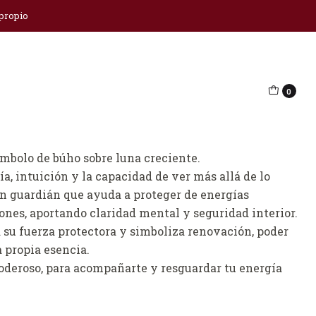
 propio
tuición y sabiduría
0
regar al Carro
Comprar ahora
ímbolo de búho sobre luna creciente.
a, intuición y la capacidad de ver más allá de lo
un guardián que ayuda a proteger de energías
nes, aportando claridad mental y seguridad interior.
 su fuerza protectora y simboliza renovación, poder
 propia esencia.
oderoso, para acompañarte y resguardar tu energía