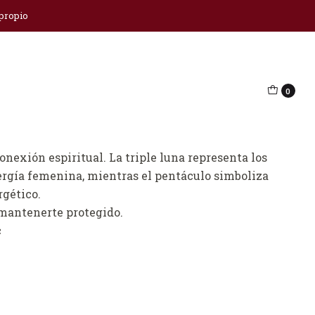
 propio
a
0
regar al Carro
Comprar ahora
nexión espiritual. La triple luna representa los
energía femenina, mientras el pentáculo simboliza
rgético.
a mantenerte protegido.
c