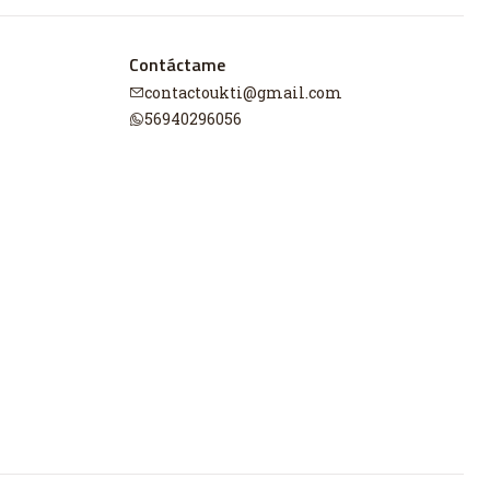
Contáctame
contactoukti@gmail.com
56940296056