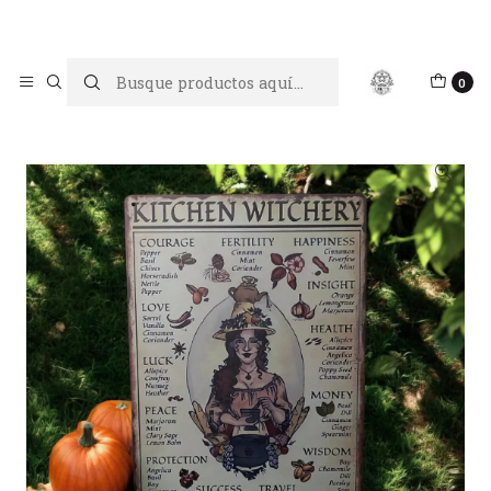
Limpiar tu energía es abrir caminos, Proteger tu energía es un
acto de amor propio
Inicio
Hogar Mágico
Cuadro Kitchen Witchery
0