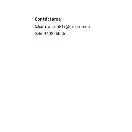
Contáctame
contactoukti@gmail.com
56940296056