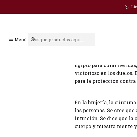
Lim
Cúrcuma en la brujería
Menú
La cúrcuma es una de las 
Egipto para curar heridas,
victorioso en los duelos. 
para la protección contra 
En la brujería, la cúrcuma
las personas. Se cree que 
intuición. Se dice que l
cuerpo y nuestra mente y