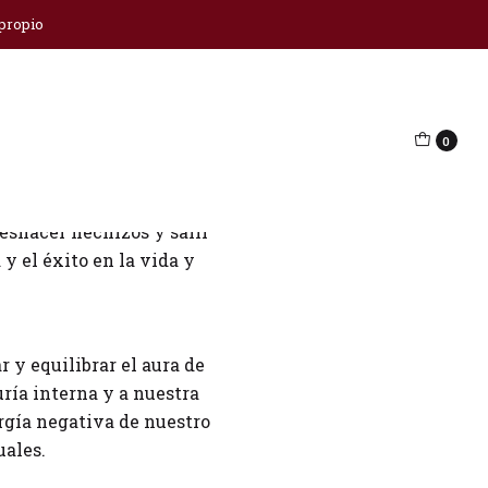
 propio
0
ada desde el antiguo
deshacer hechizos y salir
 y el éxito en la vida y
r y equilibrar el aura de
duría interna y a nuestra
rgía negativa de nuestro
uales.