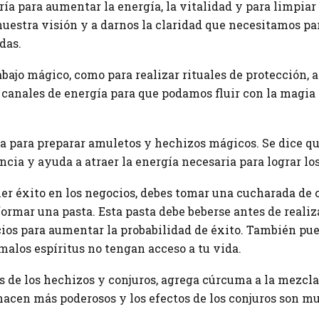
ía para aumentar la energía, la vitalidad y para limpiar y
nuestra visión y a darnos la claridad que necesitamos pa
das.
abajo mágico, como para realizar rituales de protección, 
s canales de energía para que podamos fluir con la magia
a para preparar amuletos y hechizos mágicos. Se dice qu
cia y ayuda a atraer la energía necesaria para lograr lo
ner éxito en los negocios, debes tomar una cucharada de
ormar una pasta. Esta pasta debe beberse antes de realiz
cios para aumentar la probabilidad de éxito. También pu
 malos espíritus no tengan acceso a tu vida.
 de los hechizos y conjuros, agrega cúrcuma a la mezcla 
hacen más poderosos y los efectos de los conjuros son m