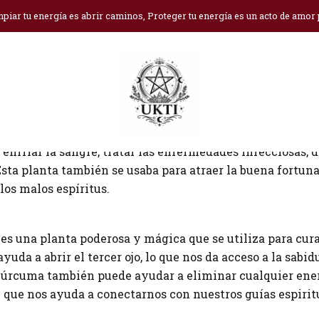
Inicio
Blog
Cúrcuma en la brujería
piar tu energía es abrir caminos, Proteger tu energía es un acto de amor
especias mágicas más antiguas de la historia. Fue utiliz
 enfriar la sangre, tratar las enfermedades infecciosas, 
Esta planta también se usaba para atraer la buena fortuna
los malos espíritus.
 es una planta poderosa y mágica que se utiliza para cura
ayuda a abrir el tercer ojo, lo que nos da acceso a la sabi
a cúrcuma también puede ayudar a eliminar cualquier ene
 que nos ayuda a conectarnos con nuestros guías espirit