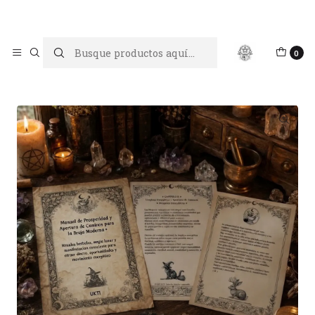
Limpiar tu energía es abrir caminos, Proteger tu energía es un
acto de amor propio
Inicio
Libros digitales
0
Ebook Abre Caminos y Prosperidad