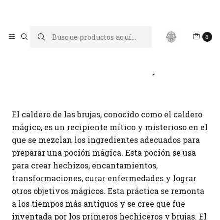
Limpiar tu energía es abrir caminos, Proteger tu energía es un
acto de amor propio
Inicio
Blog
El caldero de las brujas
0
El caldero de las brujas
El caldero de las brujas, conocido como el caldero
mágico, es un recipiente mítico y misterioso en el
que se mezclan los ingredientes adecuados para
preparar una poción mágica. Esta poción se usa
para crear hechizos, encantamientos,
transformaciones, curar enfermedades y lograr
otros objetivos mágicos. Esta práctica se remonta
a los tiempos más antiguos y se cree que fue
inventada por los primeros hechiceros y brujas. El