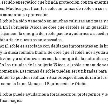
n escudo energético que brinda protección contra energí
es. Muchos practicantes colocan ramas de roble en sus e
ra aumentar su protección.
El roble ha sido venerado en muchas culturas antiguas y
l. En la brujería Wicca, se cree que el roble es un guard
bajar con la energía del roble puede ayudarnos a acceder 
biduría de nuestros antepasados.
o: El roble es asociado con deidades importantes en la b
y la diosa romana Diana. Se cree que el roble nos ayuda 
vino y a sintonizarnos con la energía de la naturaleza y 
En los rituales de la brujería Wicca, el roble a menudo s
 homenaje. Las ramas de roble pueden ser utilizadas para c
mbién se pueden realizar rituales específicos durante las
o, como la Luna Llena o el Equinoccio de Otoño.
el roble puede ayudarnos a fortalecernos, protegernos y a
tica mágica.