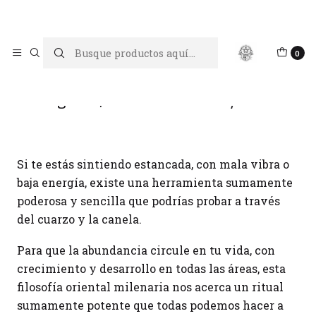
Limpiar tu energía es abrir caminos, Proteger tu energía es un
acto de amor propio
Inicio
Blog
Feng shui, ritual con cuarzo y canela
0
Feng shui, ritual con cuarzo y canela
Si te estás sintiendo estancada, con mala vibra o
baja energía, existe una herramienta sumamente
poderosa y sencilla que podrías probar a través
del cuarzo y la canela.
Para que la abundancia circule en tu vida, con
crecimiento y desarrollo en todas las áreas, esta
filosofía oriental milenaria nos acerca un ritual
sumamente potente que todas podemos hacer a