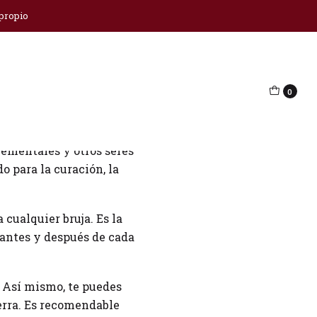
 propio
0
umentar la energía y el
elementales y otros seres
o para la curación, la
cualquier bruja. Es la
 antes y después de cada
. Así mismo, te puedes
ierra. Es recomendable