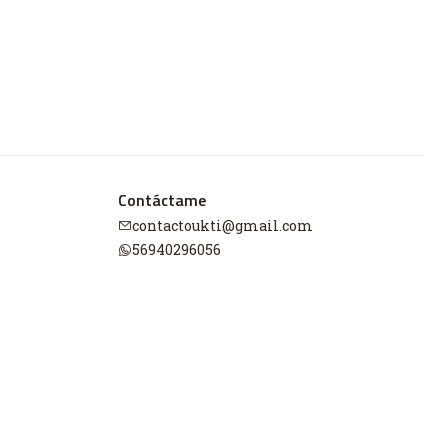
Contáctame
contactoukti@gmail.com
56940296056