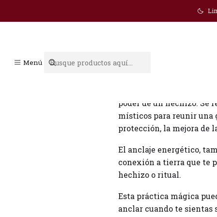
Lim
Grounding
Menú
Grounding es una práctica
poder de un hechizo. Se r
místicos para reunir una g
protección, la mejora de l
El anclaje energético, ta
conexión a tierra que te 
hechizo o ritual.
Esta práctica mágica pued
anclar cuando te sientas 