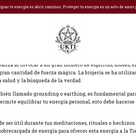
Inicio
Blog
Grounding
piar tu energía es abrir caminos, Proteger tu energía es un acto de amor
 de la brujería que se ha utilizado durante siglos para a
ealiza al invocar a un gran número de espíritus, dioses, 
ran cantidad de fuerza mágica. La brujería se ha utilizad
a salud y la búsqueda de la verdad.
mbién llamado grounding o earthing, es fundamental para 
permite equilibrar tu energía personal, esto debe hacerse
e ser útil durante tus meditaciones, rituales o hechizos
sobrecargada de energía para ofrecer esta energía a la T