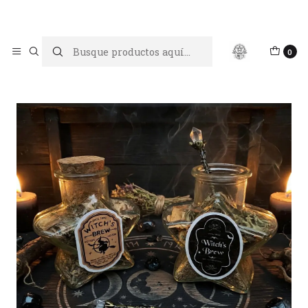
Limpiar tu energía es abrir caminos, Proteger tu energía es un
acto de amor propio
Inicio
Sales y Kits Rituales
Mix de hierbas mágicas
0