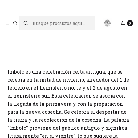
Limpiar tu energía es abrir caminos, Proteger tu energía es un
acto de amor propio
Inicio
Blog
Imbolc
0
Imbolc
Imbolc es una celebración celta antigua, que se
celebra en la mitad de invierno, alrededor del 1 de
febrero en el hemisferio norte y el 2 de agosto en
el hemisferio sur. Esta celebración se asocia con
la llegada de la primavera y con la preparación
para la nueva cosecha. Se celebra el despertar de
la tierra y la recolección de la cosecha. La palabra
"Imbolc" proviene del gaélico antiguo y significa
literalmente "en el vientre", lo que sugiere la