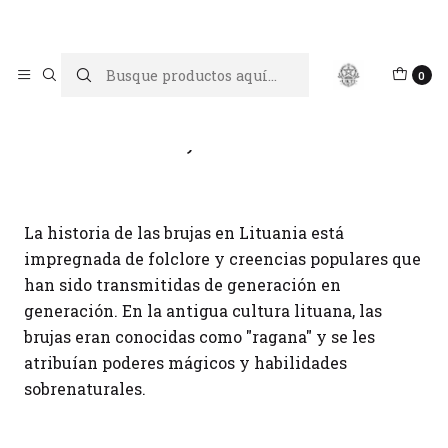
Limpiar tu energía es abrir caminos, Proteger tu energía es un
acto de amor propio
Inicio
Blog
Las brujas de Lituania
0
Las brujas de Lituania
La historia de las brujas en Lituania está
impregnada de folclore y creencias populares que
han sido transmitidas de generación en
generación. En la antigua cultura lituana, las
brujas eran conocidas como "ragana" y se les
atribuían poderes mágicos y habilidades
sobrenaturales.