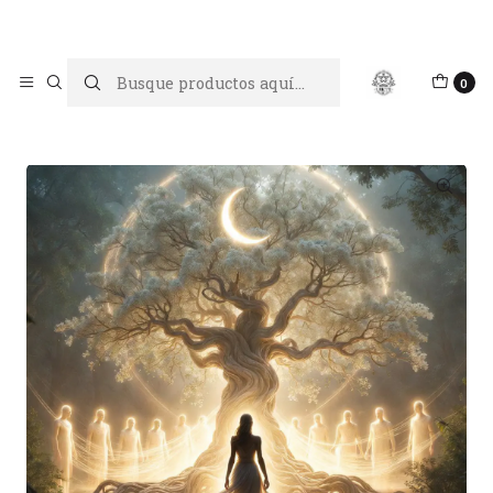
Limpiar tu energía es abrir caminos, Proteger tu energía es un
acto de amor propio
Inicio
Limpiezas energéticas
0
Terapia de Ancestros y memorias del Alma