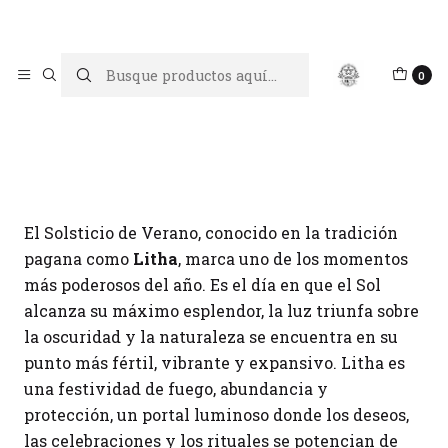
Limpiar tu energía es abrir caminos, Proteger tu energía es un
acto de amor propio
Inicio
Blog
Litha: El Solsticio de Verano
0
Litha: El Solsticio de Verano
El Solsticio de Verano, conocido en la tradición
pagana como
Litha
, marca uno de los momentos
más poderosos del año. Es el día en que el Sol
alcanza su máximo esplendor, la luz triunfa sobre
la oscuridad y la naturaleza se encuentra en su
punto más fértil, vibrante y expansivo. Litha es
una festividad de fuego, abundancia y
protección, un portal luminoso donde los deseos,
las celebraciones y los rituales se potencian de