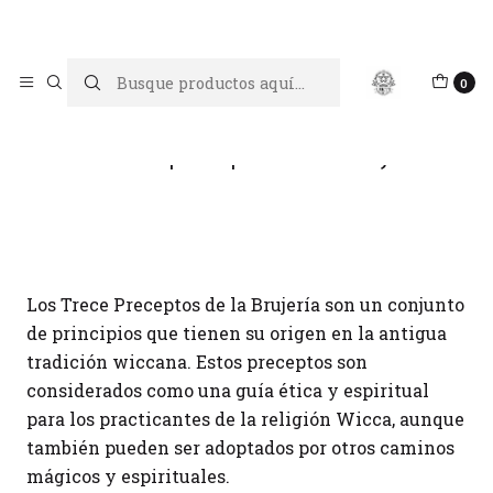
Limpiar tu energía es abrir caminos, Proteger tu energía es un
acto de amor propio
Inicio
Blog
Los trece preceptos de la brujería
0
Los trece preceptos de la brujería
Los Trece Preceptos de la Brujería son un conjunto
de principios que tienen su origen en la antigua
tradición wiccana. Estos preceptos son
considerados como una guía ética y espiritual
para los practicantes de la religión Wicca, aunque
también pueden ser adoptados por otros caminos
mágicos y espirituales.