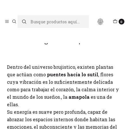
Limpiar tu energía es abrir caminos, Proteger tu energía es un
acto de amor propio
Inicio
Blog
Magia con amapolas
0
Magia con amapolas
Dentro del universo brujistico, existen plantas
que actúan como
puentes hacia lo sutil
, flores
cuya vibración es lo suficientemente delicada
como para trabajar el corazón, la calma interior y
el mundo de los sueños., la
amapola
es una de
ellas.
Su energía es suave pero profunda, capaz de
abrazar los espacios internos donde habitan las
emociones, el subconsciente y las memorias del