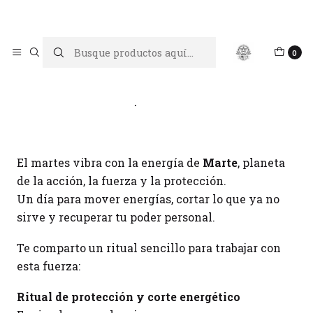
Limpiar tu energía es abrir caminos, Proteger tu energía es un
acto de amor propio
Inicio
Blog
Martes, día de Marte
0
Martes, día de Marte
El martes vibra con la energía de
Marte
, planeta
de la acción, la fuerza y la protección.
Un día para mover energías, cortar lo que ya no
sirve y recuperar tu poder personal.
Te comparto un ritual sencillo para trabajar con
esta fuerza:
Ritual de protección y corte energético