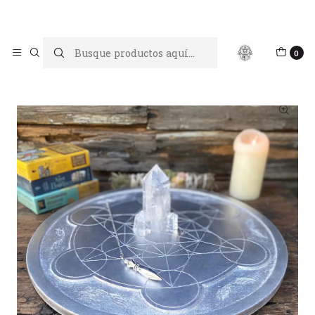
Limpiar tu energía es abrir caminos, Proteger tu energía es un
acto de amor propio
Inicio
Hogar Mágico
Metatrón color plata
0