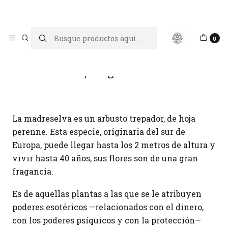
Limpiar tu energía es abrir caminos, Proteger tu energía es un
acto de amor propio
Inicio
Blog
Misterio y Magia: Madre Selva
0
Misterio y Magia: Madre Selva
La madreselva
es un arbusto trepador, de hoja
perenne. Esta especie, originaria del sur de
Europa, puede llegar hasta los 2 metros de altura y
vivir hasta 40 años, sus flores son de una gran
fragancia.
Es de aquellas plantas a las que se le atribuyen
poderes esotéricos —relacionados con el dinero,
con los poderes psíquicos y con la protección—