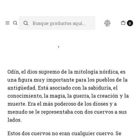
Limpiar tu energía es abrir caminos, Proteger tu energía es un
acto de amor propio
Inicio
Blog
Odín y los cuervos
0
Odín y los cuervos
Odín, el dios supremo de la mitología nórdica, es
una figura muy importante para los pueblos de la
antigüedad. Está asociado con la sabiduría, el
conocimiento, la magia, la guerra, la creación y la
muerte. Era el más poderoso de los dioses y a
menudo se le representaba con dos cuervos a sus
lados.
Estos dos cuervos no eran cualquier cuervo. Se