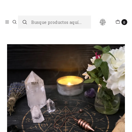
Limpiar tu energía es abrir caminos, Proteger tu energía es un
acto de amor propio
Inicio
Joyas y Péndulos
Péndulo Osiris
0