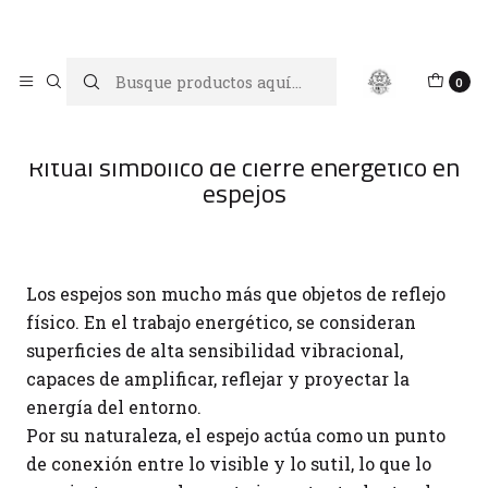
Limpiar tu energía es abrir caminos, Proteger tu energía es un
acto de amor propio
Inicio
Blog
0
Ritual simbólico de cierre energético en espejos
Ritual simbólico de cierre energético en
espejos
Los espejos son mucho más que objetos de reflejo
físico. En el trabajo energético, se consideran
superficies de alta sensibilidad vibracional,
capaces de amplificar, reflejar y proyectar la
energía del entorno.
Por su naturaleza, el espejo actúa como un punto
de conexión entre lo visible y lo sutil, lo que lo