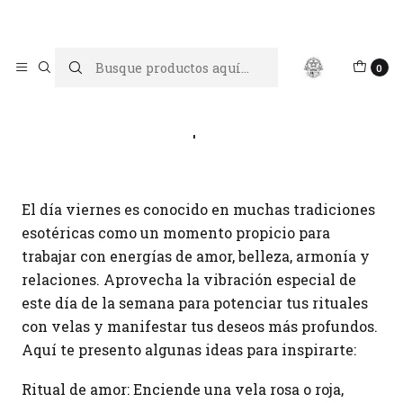
Limpiar tu energía es abrir caminos, Proteger tu energía es un
acto de amor propio
Inicio
Blog
Rituales con velas para los días Viernes
0
Rituales con velas para los días Viernes
El día viernes es conocido en muchas tradiciones
esotéricas como un momento propicio para
trabajar con energías de amor, belleza, armonía y
relaciones. Aprovecha la vibración especial de
este día de la semana para potenciar tus rituales
con velas y manifestar tus deseos más profundos.
Aquí te presento algunas ideas para inspirarte:
Ritual de amor: Enciende una vela rosa o roja,