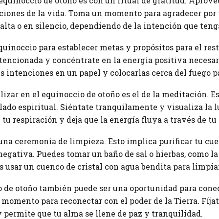
 equinoccio de otoño es con un ritual de gratitud. Aprov
ciones de la vida. Toma un momento para agradecer por t
alta o en silencio, dependiendo de la intención que teng
uinoccio para establecer metas y propósitos para el rest
tencionada y concéntrate en la energía positiva necesar
us intenciones en un papel y colocarlas cerca del fuego 
lizar en el equinoccio de otoño es el de la meditación. E
lado espiritual. Siéntate tranquilamente y visualiza la 
tu respiración y deja que la energía fluya a través de tu
na ceremonia de limpieza. Esto implica purificar tu cuer
negativa. Puedes tomar un baño de sal o hierbas, como la 
 usar un cuenco de cristal con agua bendita para limpiar
 de otoño también puede ser una oportunidad para conect
momento para reconectar con el poder de la Tierra. Fíjate
y permite que tu alma se llene de paz y tranquilidad.