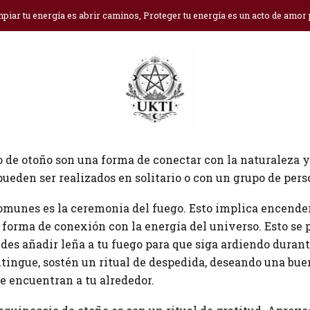
Inicio
Blog
Rituales de otoño
piar tu energía es abrir caminos, Proteger tu energía es un acto de amor
 dejaremos algunas ideas que puedes hacer para recibir 
o de otoño son una forma de conectar con la naturaleza y
 pueden ser realizados en solitario o con un grupo de pers
omunes es la ceremonia del fuego. Esto implica encender
forma de conexión con la energía del universo. Esto se 
des añadir leña a tu fuego para que siga ardiendo durant
tingue, sostén un ritual de despedida, deseando una bue
se encuentran a tu alrededor.