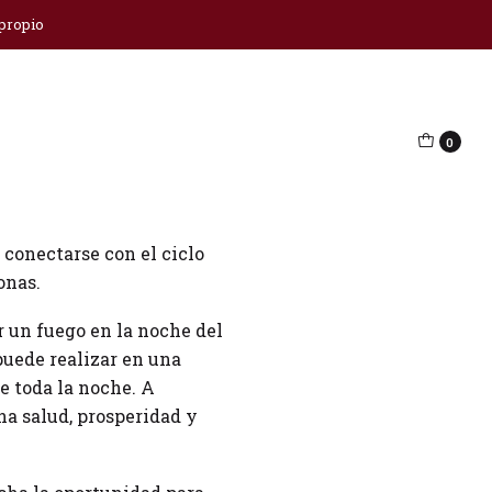
 propio
0
esta mágica estación.
 conectarse con el ciclo
onas.
 un fuego en la noche del
puede realizar en una
e toda la noche. A
na salud, prosperidad y