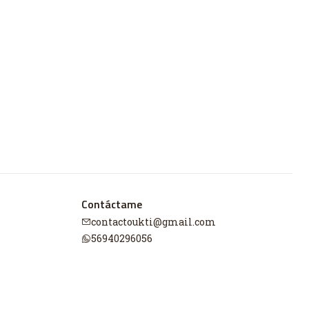
Contáctame
contactoukti@gmail.com
56940296056