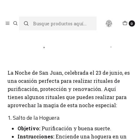
Limpiar tu energía es abrir caminos, Proteger tu energía es un
acto de amor propio
Inicio
Blog
Rituales para la Noche de San Juan
0
Rituales para la Noche de San Juan
La Noche de San Juan, celebrada el 23 de junio, es
una ocasión perfecta para realizar rituales de
purificación, protección y renovación. Aquí
tienes algunos rituales que puedes realizar para
aprovechar la magia de esta noche especial:
1. Salto de la Hoguera
Objetivo:
Purificación y buena suerte.
Instrucciones:
Enciende una hoguera en un