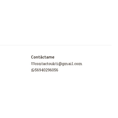
Contáctame
contactoukti@gmail.com
56940296056