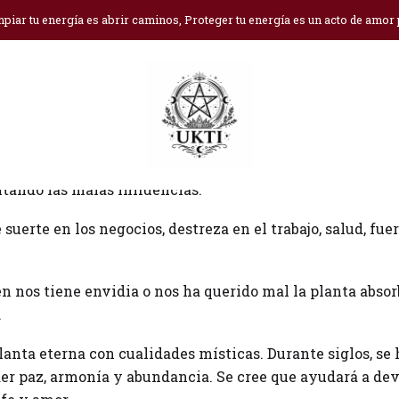
Inicio
Blog
Rosa de Jericó
piar tu energía es abrir caminos, Proteger tu energía es un acto de amor
eciado amuleto que se utiliza para bendecir los hogares, 
tando las malas influencias.
suerte en los negocios, destreza en el trabajo, salud, fuer
n nos tiene envidia o nos ha querido mal la planta absor
.
lanta eterna con cualidades místicas. Durante siglos, se 
aer paz, armonía y abundancia. Se cree que ayudará a de