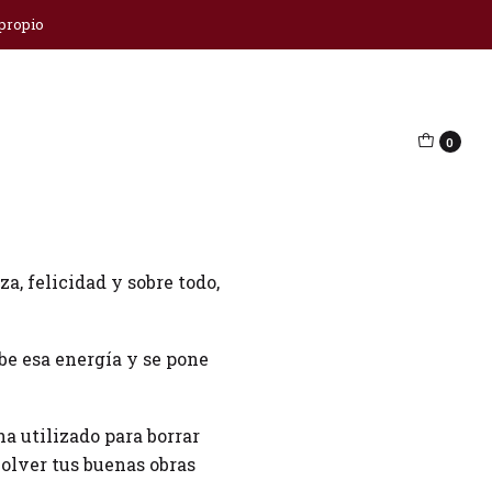
 propio
0
atrayendo la paz, el poder
za, felicidad y sobre todo,
be esa energía y se pone
ha utilizado para borrar
volver tus buenas obras