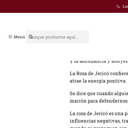
Lim
Rosa de Jericó
Menú
La Rosa de Jericó es un pr
y la abundancia y ahuyen
La Rosa de Jericó confiere 
atrae la energía positiva.
Se dice que cuando alguie
marrón para defendernos
La rosa de Jericó es una p
influencias negativas, tr