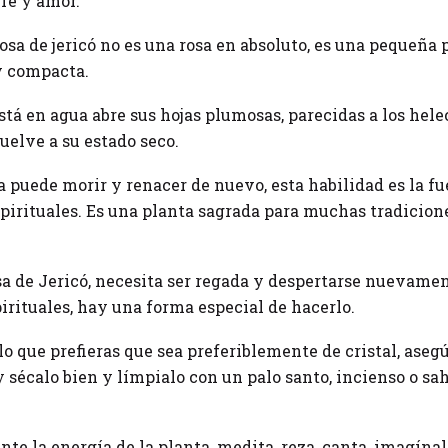
fe y amor.
osa de jericó no es una rosa en absoluto, es una pequeña 
y compacta.
está en agua abre sus hojas plumosas, parecidas a los hel
uelve a su estado seco.
 puede morir y renacer de nuevo, esta habilidad es la fu
irituales. Es una planta sagrada para muchas tradicione
a de Jericó, necesita ser regada y despertarse nuevamen
pirituales, hay una forma especial de hacerlo.
lo que prefieras que sea preferiblemente de cristal, aseg
y sécalo bien y límpialo con un palo santo, incienso o sa
ente la energía de la planta, medita, reza, canta, imagínal