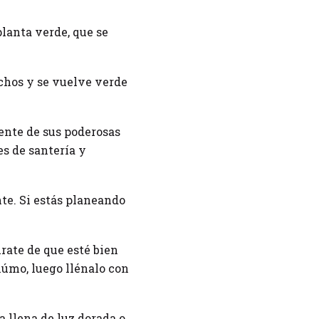
planta verde, que se
echos y se vuelve verde
ente de sus poderosas
s de santería y
te. Si estás planeando
úrate de que esté bien
húmo, luego llénalo con
a llena de luz dorada o