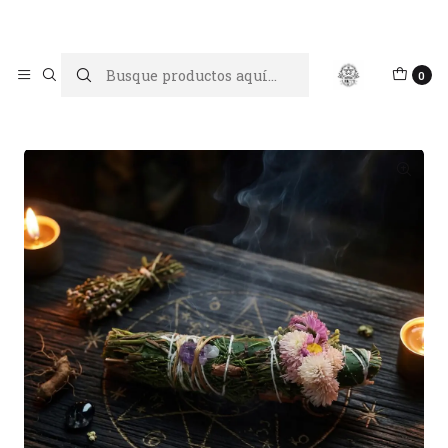
Limpiar tu energía es abrir caminos, Proteger tu energía es un
acto de amor propio
Inicio
Sahumos y Escobas de Bruja
0
Sahúmo para abrir caminos