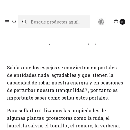
Limpiar tu energía es abrir caminos, Proteger tu energía es un
acto de amor propio
Inicio
Blog
Sellar y cerrar un espejo
0
Sellar y cerrar un espejo
Sabías que los espejos se convierten en portales
de entidades nada agradables y que tienen la
capacidad de robar nuestra energía y en ocasiones
de perturbar nuestra tranquilidad? , por tanto es
importante saber como sellar estos portales.
Para sellarlo utilizamos las propiedades de
algunas plantas protectoras como la ruda, el
laurel, la salvia, el tomillo , el romero, la verbena,