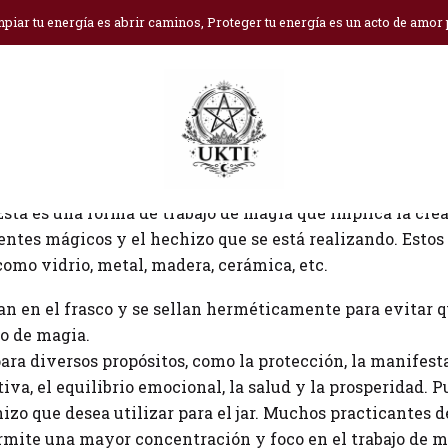
Inicio
Blog
Spell jars
piar tu energía es abrir caminos, Proteger tu energía es un acto de amor
onocidos como frascos de hechizos, son una forma de mag
 Esta es una forma de trabajo de magia que implica la cre
entes mágicos y el hechizo que se está realizando. Estos
como vidrio, metal, madera, cerámica, etc.
an en el frasco y se sellan herméticamente para evitar 
jo de magia.
 para diversos propósitos, como la protección, la manifest
iva, el equilibrio emocional, la salud y la prosperidad. P
hizo que desea utilizar para el jar. Muchos practicantes 
permite una mayor concentración y foco en el trabajo de m