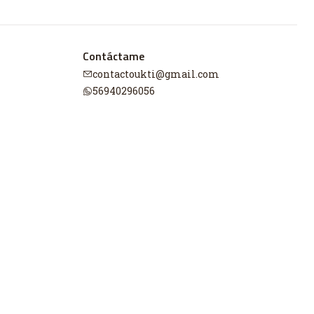
Contáctame
contactoukti@gmail.com
56940296056