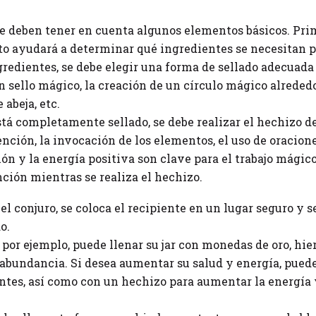
, se deben tener en cuenta algunos elementos básicos. Pri
sto ayudará a determinar qué ingredientes se necesitan 
gredientes, se debe elegir una forma de sellado adecuada p
n sello mágico, la creación de un círculo mágico alrededor 
 abeja, etc.
está completamente sellado, se debe realizar el hechizo d
ención, la invocación de los elementos, el uso de oracione
ión y la energía positiva son clave para el trabajo mágic
nción mientras se realiza el hechizo.
l conjuro, se coloca el recipiente en un lugar seguro y se
o.
, por ejemplo, puede llenar su jar con monedas de oro, hie
 abundancia. Si desea aumentar su salud y energía, puede 
antes, así como con un hechizo para aumentar la energía 