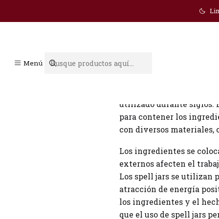
Lim
Spell jars
Menú
Los spell jars, también c
utilizado durante siglos.
para contener los ingredi
con diversos materiales, 
Los ingredientes se coloc
externos afecten el traba
Los spell jars se utilizan
atracción de energía posit
los ingredientes y el hec
que el uso de spell jars 