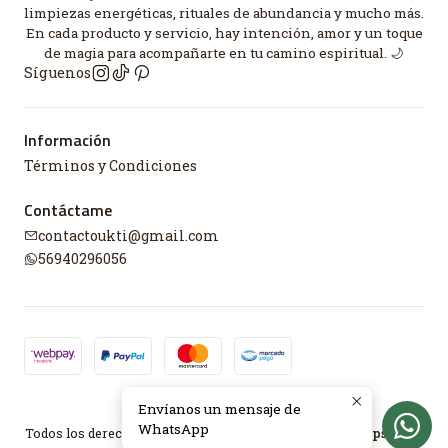
limpiezas energéticas, rituales de abundancia y mucho más.
En cada producto y servicio, hay intención, amor y un toque
de magia para acompañarte en tu camino espiritual. 🌙
Síguenos
Información
Términos y Condiciones
Contáctame
contactoukti@gmail.com
56940296056
Envíanos un mensaje de
2026 UKTI.
WhatsApp
Todos los derechos reservados.
Desarrollado por Jumpseller
.