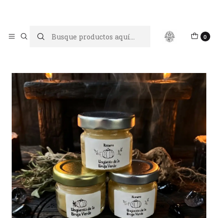
Limpiar tu energía es abrir caminos, Proteger tu energía es un
acto de amor propio
Inicio
Jabones y ungüentos
Ungüento de Romero
0