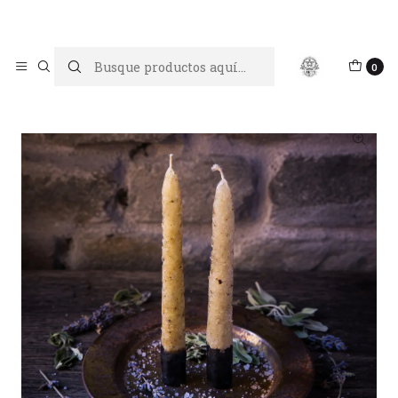
Limpiar tu energía es abrir caminos, Proteger tu energía es un
acto de amor propio
Inicio
Velas
Velas de miel para limpieza
0